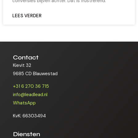
conversies blijven achter. Dat is frustrerend.
LEES VERDER
Contact
Kievit 32
9685 CD Blauwestad
+31 6 270 36 715
info@leadlead.nl
WhatsApp
KvK: 66303494
Diensten