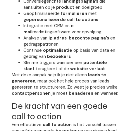
Conversiegerichte
landingspagina’s
die
aansluiten op je
product
en doelgroep
Geoptimaliseerde
formulieren
met
gepersonaliseerde call to actions
Integratie met CRM en
e
mail
marketingsoftware voor opvolging
Analyse van
ip adres
,
bezochte pagina’s
en
gedragspatronen
Continue
optimalisatie
op basis van data en
gedrag van
bezoekers
Slimme triggers wanneer een
potentiële
klant
terugkeert of de
website verlaat
Met deze aanpak help ik je niet alleen
leads te
genereren
, maar ook het hele proces van leads
genereren te structureren. Zo weet je precies welke
contactpersonen
je moet
benaderen
en wanneer.
De kracht van een goede
call to action
Een effectieve
call to action
is het verschil tussen
een geïnteresseerde
bezoeker
en een nieuwe lead.