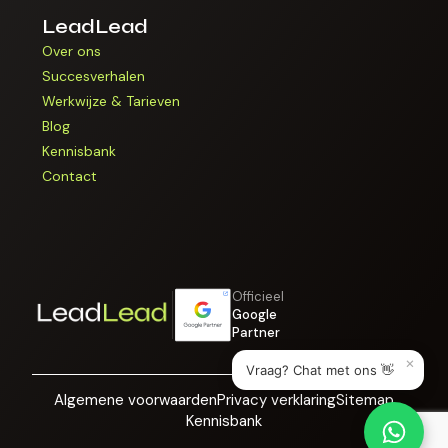
LeadLead
Over ons
Succesverhalen
Werkwijze & Tarieven
Blog
Kennisbank
Contact
Officieel
Google
Partner
×
Vraag? Chat met ons 👋
Algemene voorwaarden
Privacy verklaring
Sitemap
Kennisbank